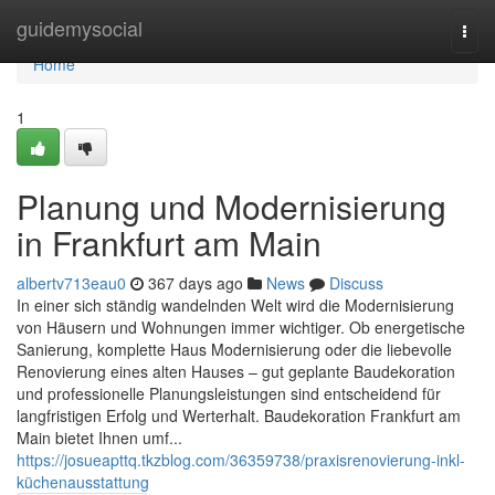
Home
guidemysocial
Togg
navi
Home
1
Planung und Modernisierung
in Frankfurt am Main
albertv713eau0
367 days ago
News
Discuss
In einer sich ständig wandelnden Welt wird die Modernisierung
von Häusern und Wohnungen immer wichtiger. Ob energetische
Sanierung, komplette Haus Modernisierung oder die liebevolle
Renovierung eines alten Hauses – gut geplante Baudekoration
und professionelle Planungsleistungen sind entscheidend für
langfristigen Erfolg und Werterhalt. Baudekoration Frankfurt am
Main bietet Ihnen umf...
https://josueapttq.tkzblog.com/36359738/praxisrenovierung-inkl-
küchenausstattung