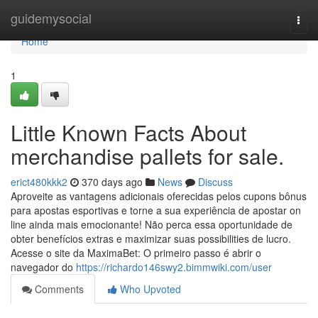
Home
guidemysocial
Togg
navi
Home
1
Little Known Facts About
merchandise pallets for sale.
erict480kkk2
370 days ago
News
Discuss
Aproveite as vantagens adicionais oferecidas pelos cupons bônus
para apostas esportivas e torne a sua experiência de apostar on
line ainda mais emocionante! Não perca essa oportunidade de
obter benefícios extras e maximizar suas possibilities de lucro.
Acesse o site da MaximaBet: O primeiro passo é abrir o
navegador do
https://richardo146swy2.bimmwiki.com/user
Comments
Who Upvoted