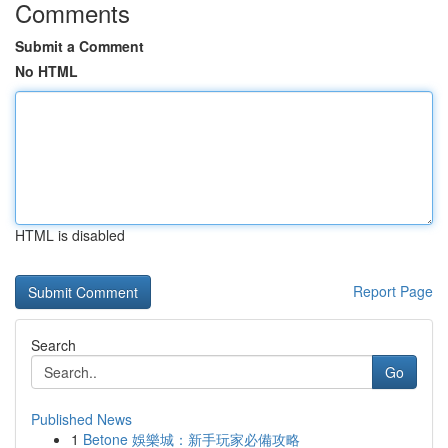
Comments
Submit a Comment
No HTML
HTML is disabled
Report Page
Search
Go
Published News
1
Betone 娛樂城：新手玩家必備攻略