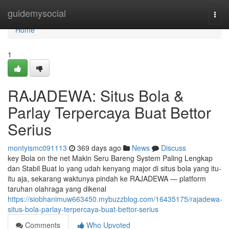
Home
guidemysocial
Togg
navi
Home
1
RAJADEWA: Situs Bola &
Parlay Terpercaya Buat Bettor
Serius
montyismc091113
369 days ago
News
Discuss
key Bola on the net Makin Seru Bareng System Paling Lengkap
dan Stabil Buat lo yang udah kenyang major di situs bola yang itu-
itu aja, sekarang waktunya pindah ke RAJADEWA — platform
taruhan olahraga yang dikenal
https://siobhanimuw663450.mybuzzblog.com/16435175/rajadewa-
situs-bola-parlay-terpercaya-buat-bettor-serius
Comments
Who Upvoted