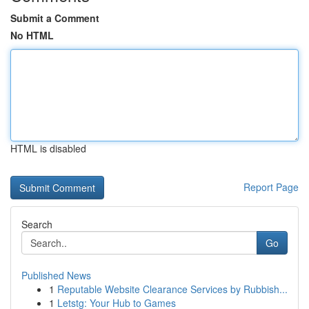
Submit a Comment
No HTML
HTML is disabled
Report Page
Search
Go
Published News
1
Reputable Website Clearance Services by Rubbish...
1
Letstg: Your Hub to Games