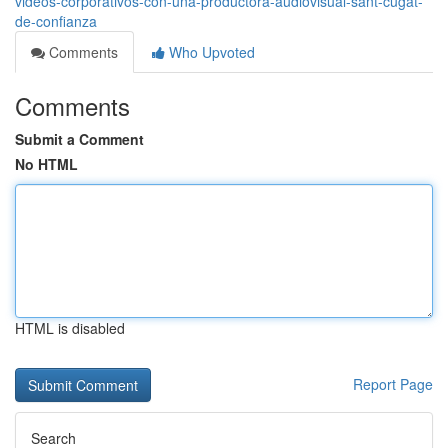
videos-corporativos-con-una-productora-audiovisual-sant-cugat-
de-confianza
Comments
Who Upvoted
Comments
Submit a Comment
No HTML
HTML is disabled
Report Page
Search