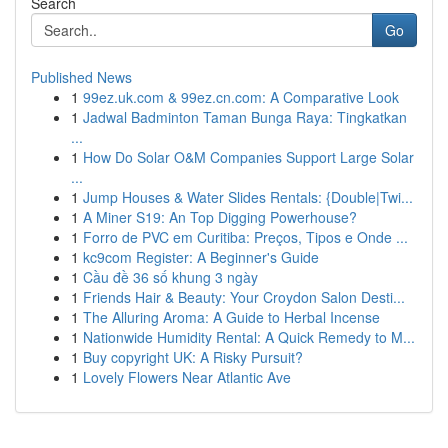
Search
Go
Published News
1
99ez.uk.com & 99ez.cn.com: A Comparative Look
1
Jadwal Badminton Taman Bunga Raya: Tingkatkan
...
1
How Do Solar O&M Companies Support Large Solar
...
1
Jump Houses & Water Slides Rentals: {Double|Twi...
1
A Miner S19: An Top Digging Powerhouse?
1
Forro de PVC em Curitiba: Preços, Tipos e Onde ...
1
kc9com Register: A Beginner's Guide
1
Cầu đề 36 số khung 3 ngày
1
Friends Hair & Beauty: Your Croydon Salon Desti...
1
The Alluring Aroma: A Guide to Herbal Incense
1
Nationwide Humidity Rental: A Quick Remedy to M...
1
Buy copyright UK: A Risky Pursuit?
1
Lovely Flowers Near Atlantic Ave