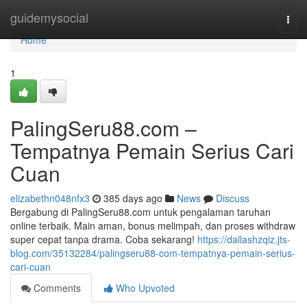
Home
guidemysocial
Togg
navi
Home
1
PalingSeru88.com –
Tempatnya Pemain Serius Cari
Cuan
elizabethn048nfx3
385 days ago
News
Discuss
Bergabung di PalingSeru88.com untuk pengalaman taruhan
online terbaik. Main aman, bonus melimpah, dan proses withdraw
super cepat tanpa drama. Coba sekarang!
https://dallashzqiz.jts-
blog.com/35132284/palingseru88-com-tempatnya-pemain-serius-
cari-cuan
Comments
Who Upvoted