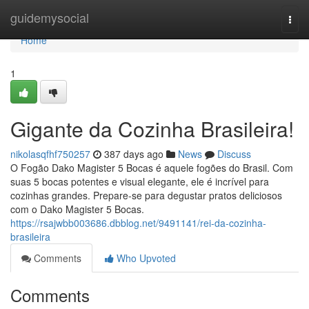
Home
guidemysocial
Togg
navi
Home
1
Gigante da Cozinha Brasileira!
nikolasqfhf750257
387 days ago
News
Discuss
O Fogão Dako Magister 5 Bocas é aquele fogões do Brasil. Com
suas 5 bocas potentes e visual elegante, ele é incrível para
cozinhas grandes. Prepare-se para degustar pratos deliciosos
com o Dako Magister 5 Bocas.
https://rsajwbb003686.dbblog.net/9491141/rei-da-cozinha-
brasileira
Comments
Who Upvoted
Comments