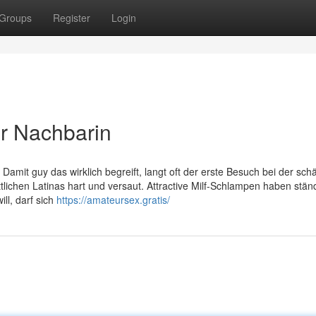
Groups
Register
Login
er Nachbarin
mit guy das wirklich begreift, langt oft der erste Besuch bei der schä
tlichen Latinas hart und versaut. Attractive Milf-Schlampen haben stän
ll, darf sich
https://amateursex.gratis/