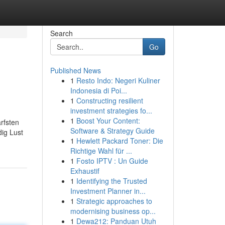
Search
Go
Published News
1
Resto Indo: Negeri Kuliner
Indonesia di Poi...
1
Constructing resilient
investment strategies fo...
1
Boost Your Content:
rfsten
Software & Strategy Guide
dig Lust
1
Hewlett Packard Toner: Die
Richtige Wahl für ...
1
Fosto IPTV : Un Guide
Exhaustif
1
Identifying the Trusted
Investment Planner in...
1
Strategic approaches to
modernising business op...
1
Dewa212: Panduan Utuh