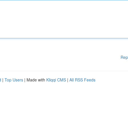
Rep
d
|
Top Users
| Made with
Kliqqi CMS
|
All RSS Feeds