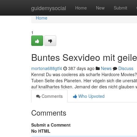
Home
guidemysocial
Home
New
Submit
Home
1
Buntes Sexvideo mit geil
mortona688gtf4
387 days ago
News
Discuss
Kennst Du was cooleres als scharfe Hardcore Movies? Da
Tuben Seite des Planeten. Hier vögeln sich die unersät
auf knallhartes ficken. Jemand der dies nicht glauben wi
Comments
Who Upvoted
Comments
Submit a Comment
No HTML