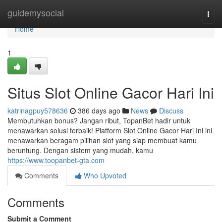
Home
guidemysocial
Togg
navi
Home
1
Situs Slot Online Gacor Hari Ini
katrinagpuy578636
386 days ago
News
Discuss
Membutuhkan bonus? Jangan ribut, TopanBet hadir untuk
menawarkan solusi terbaik! Platform Slot Online Gacor Hari Ini ini
menawarkan beragam pilihan slot yang siap membuat kamu
beruntung. Dengan sistem yang mudah, kamu
https://www.toopanbet-gta.com
Comments
Who Upvoted
Comments
Submit a Comment