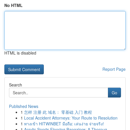
No HTML
HTML is disabled
Report Page
Search
Go
Published News
1
怎样 注册 此 域名： 零基础 入门 教程
1
Local Accident Attorneys: Your Route to Resolution
1
ทางเข้า HITWINBET มือถือ: เล่นง่าย จ่ายจริง!
1
Acrylic Sports Flooring Bangalore: A Thoroug...