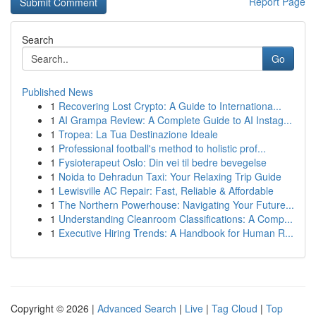
Report Page
Search
Go
Published News
1
Recovering Lost Crypto: A Guide to Internationa...
1
AI Grampa Review: A Complete Guide to AI Instag...
1
Tropea: La Tua Destinazione Ideale
1
Professional football's method to holistic prof...
1
Fysioterapeut Oslo: Din vei til bedre bevegelse
1
Noida to Dehradun Taxi: Your Relaxing Trip Guide
1
Lewisville AC Repair: Fast, Reliable & Affordable
1
The Northern Powerhouse: Navigating Your Future...
1
Understanding Cleanroom Classifications: A Comp...
1
Executive Hiring Trends: A Handbook for Human R...
Copyright © 2026 |
Advanced Search
|
Live
|
Tag Cloud
|
Top