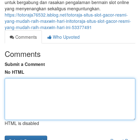
untuk bergabung dan rasakan pengalaman bermain slot online
yang menyenangkan sekaligus menguntungkan.
https://totoraja76532.isblog.net/totoraja-situs-slot-gacor-resmi-
yang-mudah-raih-maxwin-hari-initotoraja-situs-slot-gacor-resmi-
yang-mudah-raih-maxwin-hari-ini-53377491
Comments
Who Upvoted
Comments
Submit a Comment
No HTML
HTML is disabled