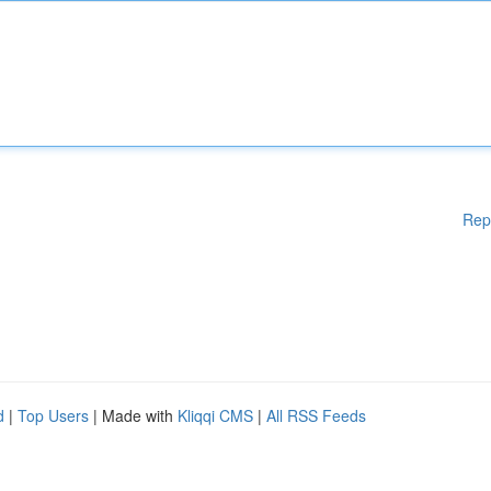
Rep
d
|
Top Users
| Made with
Kliqqi CMS
|
All RSS Feeds