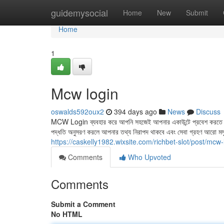
Home
guidemysocial
Home
New
Submit
Home
1
Mcw login
oswalds592oux2
394 days ago
News
Discuss
MCW Login ব্যবহার করে আপনি সহজেই আপনার একাউন্টে প্রবেশ করতে 
পদ্ধতি অনুসরণ করলে আপনার তথ্য নিরাপদ থাকবে এবং সেবা গ্রহণ আরো 
https://caskelly1982.wixsite.com/richbet-slot/post/mcw-
Comments
Who Upvoted
Comments
Submit a Comment
No HTML