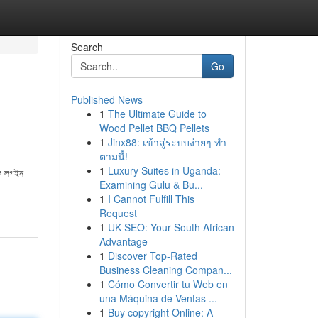
Search
Go
Published News
1
The Ultimate Guide to
Wood Pellet BBQ Pellets
1
Jinx88: เข้าสู่ระบบง่ายๆ ทำ
ตามนี้!
1
Luxury Suites in Uganda:
ক লগইন
Examining Gulu & Bu...
1
I Cannot Fulfill This
Request
1
UK SEO: Your South African
Advantage
1
Discover Top-Rated
Business Cleaning Compan...
1
Cómo Convertir tu Web en
una Máquina de Ventas ...
1
Buy copyright Online: A