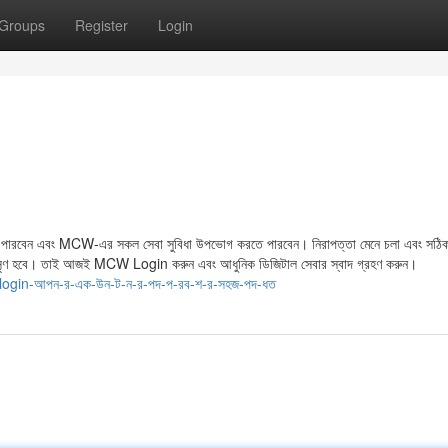
Groups
Register
Login
পারবেন এবং MCW-এর সকল সেবা সুবিধা উপভোগ করতে পারবেন। নিরাপত্তা মেনে চলা এবং সঠি
মসৃণ হবে। তাই আজই MCW Login করুন এবং আধুনিক ডিজিটাল সেবার স্বাদ গ্রহণ করুন।
login-আপন-র-এক-উন-ট-ন-র-পদ-প-রব-শ-র-সহজ-পদ-ধত