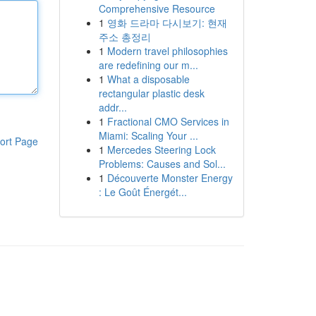
Comprehensive Resource
1
영화 드라마 다시보기: 현재
주소 총정리
1
Modern travel philosophies
are redefining our m...
1
What a disposable
rectangular plastic desk
addr...
1
Fractional CMO Services in
Miami: Scaling Your ...
ort Page
1
Mercedes Steering Lock
Problems: Causes and Sol...
1
Découverte Monster Energy
: Le Goût Énergét...