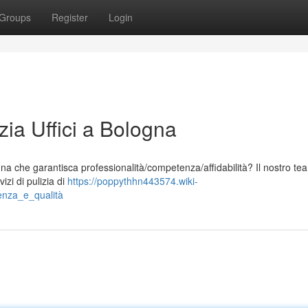
Groups
Register
Login
zia Uffici a Bologna
ogna che garantisca professionalità/competenza/affidabilità? Il nostro te
izi di pulizia di
https://poppythhn443574.wiki-
enza_e_qualità