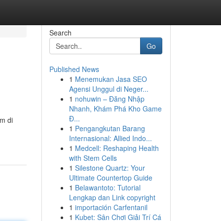
Search
Go
Published News
1
Menemukan Jasa SEO
Agensi Unggul di Neger...
1
nohuwin – Đăng Nhập
Nhanh, Khám Phá Kho Game
Đ...
am di
1
Pengangkutan Barang
Internasional: Allied Indo...
1
Medcell: Reshaping Health
with Stem Cells
1
Silestone Quartz: Your
Ultimate Countertop Guide
1
Belawantoto: Tutorial
Lengkap dan Link copyright
1
importación Carfentanil
1
Kubet: Sân Chơi Giải Trí Cá