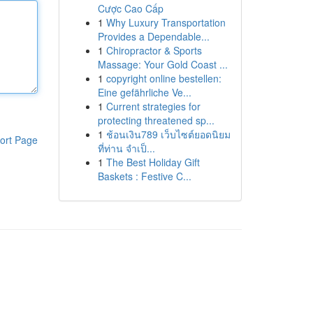
Cược Cao Cấp
1
Why Luxury Transportation
Provides a Dependable...
1
Chiropractor & Sports
Massage: Your Gold Coast ...
1
copyright online bestellen:
Eine gefährliche Ve...
1
Current strategies for
protecting threatened sp...
1
ช้อนเงิน789 เว็บไซต์ยอดนิยม
ort Page
ที่ท่าน จำเป็...
1
The Best Holiday Gift
Baskets : Festive C...