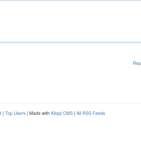
Rep
d
|
Top Users
| Made with
Kliqqi CMS
|
All RSS Feeds