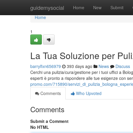
Home
guidemysocial
Home
New
Submit
Home
1
La Tua Soluzione per Puli
barrylfxn656979
393 days ago
News
Discuss
Cerchi una pulizia/cura/gestione per i tuoi uffici a Bol
esperti è pronto a rispondere alle tue esigenze con serv
promo.com/715890/servizi_di_pulizia_bologna_esperi
Comments
Who Upvoted
Comments
Submit a Comment
No HTML