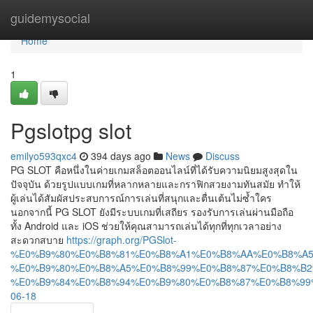
Home
guidemysocial
Home
1
Pgslotpg slot
emilyo593qxc4
394 days ago
News
Discuss
PG SLOT คือหนึ่งในค่ายเกมสล็อตออนไลน์ที่ได้รับความนิยมสูงสุดใน
ปัจจุบัน ด้วยรูปแบบเกมที่หลากหลายและกราฟิกสวยงามทันสมัย ทำให้
ผู้เล่นได้สัมผัสประสบการณ์การเล่นที่สนุกและตื่นเต้นไม่ซ้ำใคร
นอกจากนี้ PG SLOT ยังมีระบบเกมที่เสถียร รองรับการเล่นผ่านมือถือ
ทั้ง Android และ iOS ช่วยให้คุณสามารถเล่นได้ทุกที่ทุกเวลาอย่าง
สะดวกสบาย
https://graph.org/PGSlot-
%E0%B9%80%E0%B8%81%E0%B8%A1%E0%B8%AA%E0%B8%A
%E0%B9%80%E0%B8%A5%E0%B8%99%E0%B8%87%E0%B8%B2
%E0%B9%84%E0%B8%94%E0%B9%80%E0%B8%87%E0%B8%99
06-18