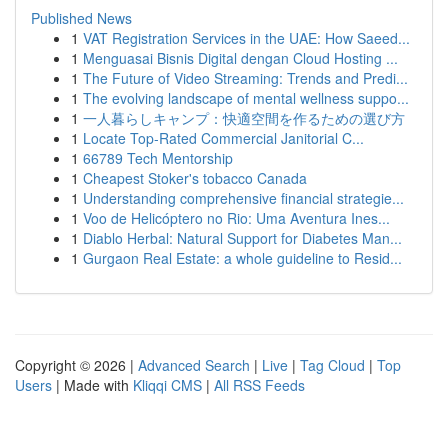
Published News
1
VAT Registration Services in the UAE: How Saeed...
1
Menguasai Bisnis Digital dengan Cloud Hosting ...
1
The Future of Video Streaming: Trends and Predi...
1
The evolving landscape of mental wellness suppo...
1
一人暮らしキャンプ：快適空間を作るための選び方
1
Locate Top-Rated Commercial Janitorial C...
1
66789 Tech Mentorship
1
Cheapest Stoker's tobacco Canada
1
Understanding comprehensive financial strategie...
1
Voo de Helicóptero no Rio: Uma Aventura Ines...
1
Diablo Herbal: Natural Support for Diabetes Man...
1
Gurgaon Real Estate: a whole guideline to Resid...
Copyright © 2026 |
Advanced Search
|
Live
|
Tag Cloud
|
Top
Users
| Made with
Kliqqi CMS
|
All RSS Feeds