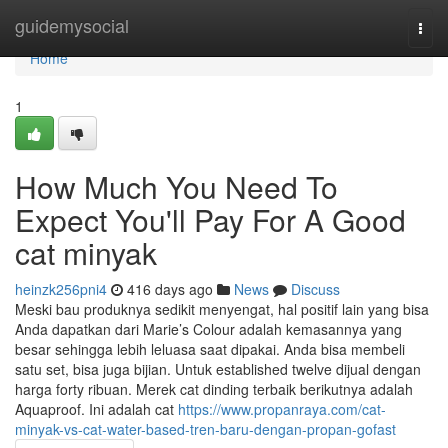
Home
guidemysocial
Togg
navi
Home
1
How Much You Need To
Expect You'll Pay For A Good
cat minyak
heinzk256pni4
416 days ago
News
Discuss
Meski bau produknya sedikit menyengat, hal positif lain yang bisa
Anda dapatkan dari Marie’s Colour adalah kemasannya yang
besar sehingga lebih leluasa saat dipakai. Anda bisa membeli
satu set, bisa juga bijian. Untuk established twelve dijual dengan
harga forty ribuan. Merek cat dinding terbaik berikutnya adalah
Aquaproof. Ini adalah cat
https://www.propanraya.com/cat-
minyak-vs-cat-water-based-tren-baru-dengan-propan-gofast