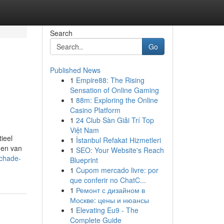
Search
Go
Published News
1
Empire88: The Rising
Sensation of Online Gaming
1
88m: Exploring the Online
Casino Platform
1
24 Club Sàn Giải Trí Top
Việt Nam
ieel
1
İstanbul Refakat Hizmetleri
gen van
1
SEO: Your Website's Reach
schade-
Blueprint
1
Cupom mercado livre: por
que conferir no ChatC...
1
Ремонт с дизайном в
Москве: цены и нюансы
1
Elevating Eu9 - The
Complete Guide