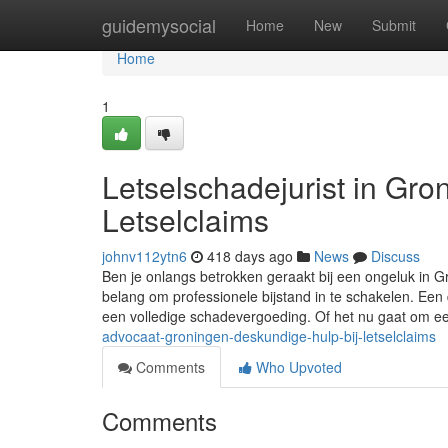
Home
guidemysocial
Home
New
Submit
Home
1
Letselschadejurist in Gro
Letselclaims
johnv112ytn6
418 days ago
News
Discuss
Ben je onlangs betrokken geraakt bij een ongeluk in G
belang om professionele bijstand in te schakelen. Een 
een volledige schadevergoeding. Of het nu gaat om 
advocaat-groningen-deskundige-hulp-bij-letselclaims
Comments
Who Upvoted
Comments