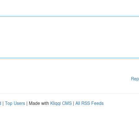
Rep
d
|
Top Users
| Made with
Kliqqi CMS
|
All RSS Feeds