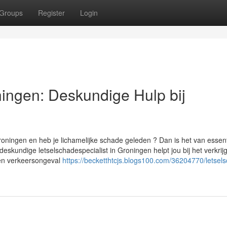
Groups
Register
Login
ningen: Deskundige Hulp bij
roningen en heb je lichamelijke schade geleden ? Dan is het van essent
deskundige letselschadespecialist in Groningen helpt jou bij het verkrij
een verkeersongeval
https://becketthtcjs.blogs100.com/36204770/letsel