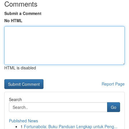
Comments
Submit a Comment
No HTML
HTML is disabled
Report Page
Search
Go
Published News
1
Fortunabola: Buku Panduan Lengkap untuk Peng...