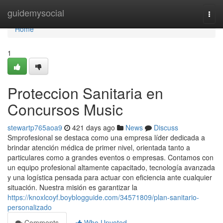
Home
guidemysocial
Togg
navi
Home
1
Proteccion Sanitaria en
Concursos Music
stewartp765aoa9
421 days ago
News
Discuss
Smprofesional se destaca como una empresa líder dedicada a
brindar atención médica de primer nivel, orientada tanto a
particulares como a grandes eventos o empresas. Contamos con
un equipo profesional altamente capacitado, tecnología avanzada
y una logística pensada para actuar con eficiencia ante cualquier
situación. Nuestra misión es garantizar la
https://knoxlcoyf.boyblogguide.com/34571809/plan-sanitario-
personalizado
Comments
Who Upvoted