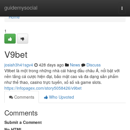
Home
guidemysocial
Togg
navi
Home
1
V9bet
josiah3h41sgv4
428 days ago
News
Discuss
V9bet là một trong những nhà cái hàng đầu châu Á, nổi bật với
nền tảng cá cược hiện đại, bảo mật cao và đa dạng sản phẩm
như thể thao, casino trực tuyến, xổ số và game slots.
https://infopagex.com/story5058426/v9bet
Comments
Who Upvoted
Comments
Submit a Comment
No HTML