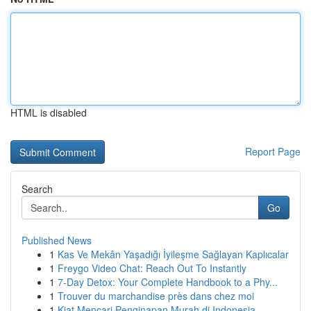
HTML is disabled
Report Page
Search
Go
Published News
1
Kas Ve Mekân Yaşadığı İyileşme Sağlayan Kaplıcalar
1
Freygo Video Chat: Reach Out To Instantly
1
7-Day Detox: Your Complete Handbook to a Phy...
1
Trouver du marchandise près dans chez moi
1
Kiat Mencari Penginapan Murah di Indonesia