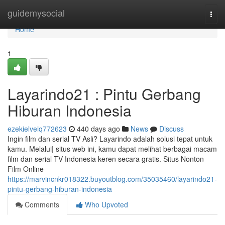
Home
guidemysocial
Togg
navi
Home
1
Layarindo21 : Pintu Gerbang
Hiburan Indonesia
ezekielveiq772623
440 days ago
News
Discuss
Ingin film dan serial TV Asli? Layarindo adalah solusi tepat untuk
kamu. Melalui| situs web ini, kamu dapat melihat berbagai macam
film dan serial TV Indonesia keren secara gratis. Situs Nonton
Film Online
https://marvincnkr018322.buyoutblog.com/35035460/layarindo21-
pintu-gerbang-hiburan-indonesia
Comments
Who Upvoted