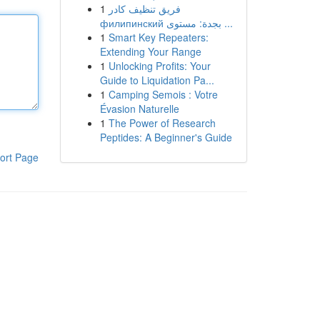
1
فريق تنظيف كادر
филипинский بجدة: مستوى ...
1
Smart Key Repeaters:
Extending Your Range
1
Unlocking Profits: Your
Guide to Liquidation Pa...
1
Camping Semois : Votre
Évasion Naturelle
1
The Power of Research
Peptides: A Beginner's Guide
ort Page