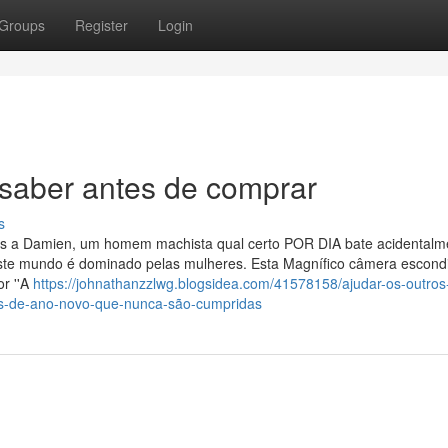
Groups
Register
Login
saber antes de comprar
s
 a Damien, um homem machista qual certo POR DIA bate acidentalm
ste mundo é dominado pelas mulheres. Esta Magnífico câmera escond
or ''A
https://johnathanzzlwg.blogsidea.com/41578158/ajudar-os-outros
es-de-ano-novo-que-nunca-são-cumpridas