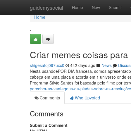
Home
guidemysocial
Home
New
Submit
Home
1
Criar memes coisas para 
shigesatoj097uxc0
442 days ago
News
Discus
Nesta usandoéPOR DIA francesa, somos apresentados
cabeça em uma placa e acorda em 1 universo onde e
Programa Sílvio Santos foi baseada pelo filme por terr
perceber-as-vantagens-da-piadas-sobre-as-resoluçõ
Comments
Who Upvoted
Comments
Submit a Comment