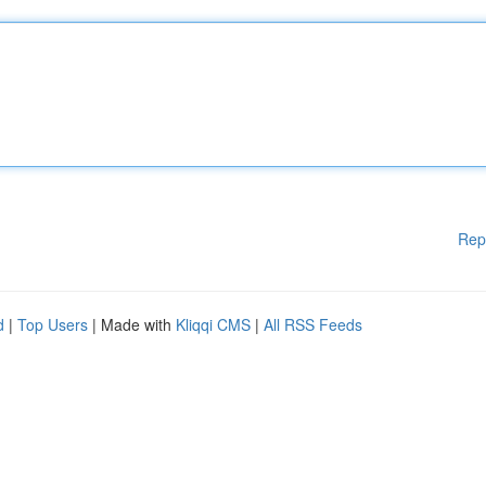
Rep
d
|
Top Users
| Made with
Kliqqi CMS
|
All RSS Feeds