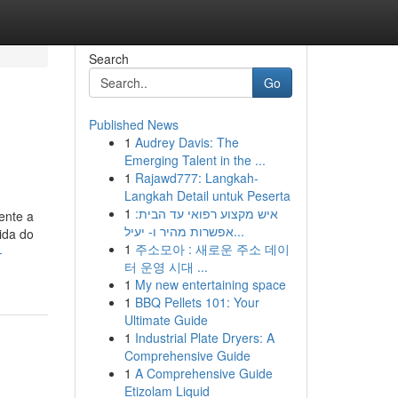
Search
Go
Published News
1
Audrey Davis: The
Emerging Talent in the ...
1
Rajawd777: Langkah-
Langkah Detail untuk Peserta
1
איש מקצוע רפואי עד הבית:
ente a
אפשרות מהיר ו- יעיל...
ida do
1
주소모아 : 새로운 주소 데이
-
터 운영 시대 ...
1
My new entertaining space
1
BBQ Pellets 101: Your
Ultimate Guide
1
Industrial Plate Dryers: A
Comprehensive Guide
1
A Comprehensive Guide
Etizolam Liquid