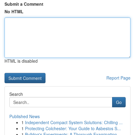
Submit a Comment
No HTML
HTML is disabled
Report Page
Search
Go
Published News
1
Independent Compact System Solutions: Chilling ...
1
Protecting Colchester: Your Guide to Asbestos S...
1
Bulldog's Experiments: A Thorough Examination