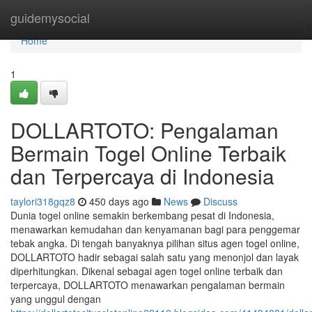
Home
guidemysocial
Home
1
DOLLARTOTO: Pengalaman
Bermain Togel Online Terbaik
dan Terpercaya di Indonesia
taylori318gqz8
450 days ago
News
Discuss
Dunia togel online semakin berkembang pesat di Indonesia,
menawarkan kemudahan dan kenyamanan bagi para penggemar
tebak angka. Di tengah banyaknya pilihan situs agen togel online,
DOLLARTOTO hadir sebagai salah satu yang menonjol dan layak
diperhitungkan. Dikenal sebagai agen togel online terbaik dan
terpercaya, DOLLARTOTO menawarkan pengalaman bermain
yang unggul dengan