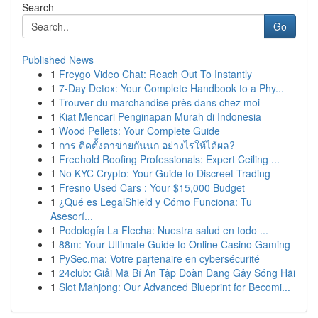
Search
Go
Published News
1
Freygo Video Chat: Reach Out To Instantly
1
7-Day Detox: Your Complete Handbook to a Phy...
1
Trouver du marchandise près dans chez moi
1
Kiat Mencari Penginapan Murah di Indonesia
1
Wood Pellets: Your Complete Guide
1
การ ติดตั้งตาข่ายกันนก อย่างไรให้ได้ผล?
1
Freehold Roofing Professionals: Expert Ceiling ...
1
No KYC Crypto: Your Guide to Discreet Trading
1
Fresno Used Cars : Your $15,000 Budget
1
¿Qué es LegalShield y Cómo Funciona: Tu
Asesorí...
1
Podología La Flecha: Nuestra salud en todo ...
1
88m: Your Ultimate Guide to Online Casino Gaming
1
PySec.ma: Votre partenaire en cybersécurité
1
24club: Giải Mã Bí Ẩn Tập Đoàn Đang Gây Sóng Hãi
1
Slot Mahjong: Our Advanced Blueprint for Becomi...