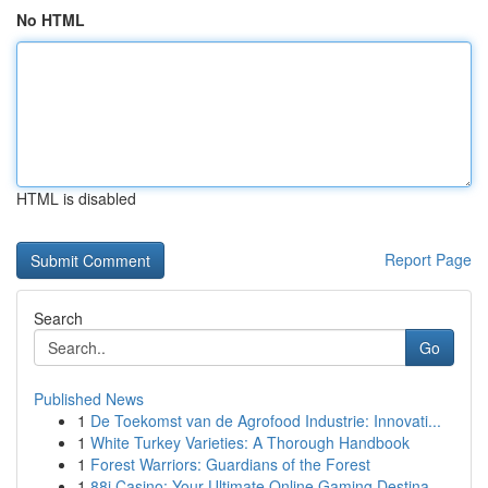
No HTML
HTML is disabled
Report Page
Search
Go
Published News
1
De Toekomst van de Agrofood Industrie: Innovati...
1
White Turkey Varieties: A Thorough Handbook
1
Forest Warriors: Guardians of the Forest
1
88i Casino: Your Ultimate Online Gaming Destina...