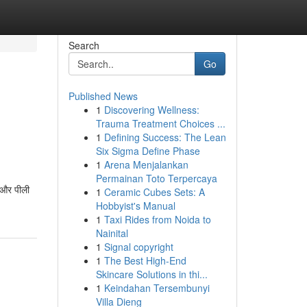
Search
Go
Published News
1
Discovering Wellness:
Trauma Treatment Choices ...
1
Defining Success: The Lean
Six Sigma Define Phase
1
Arena Menjalankan
Permainan Toto Terpercaya
, और पीली
1
Ceramic Cubes Sets: A
Hobbyist's Manual
1
Taxi Rides from Noida to
Nainital
1
Signal copyright
1
The Best High-End
Skincare Solutions in thi...
1
Keindahan Tersembunyi
Villa Dieng