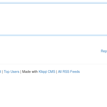
Rep
d
|
Top Users
| Made with
Kliqqi CMS
|
All RSS Feeds