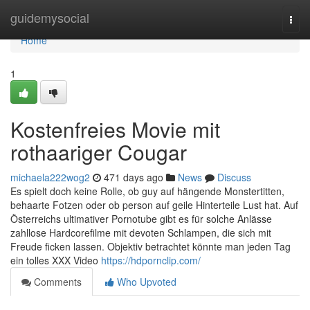
Home
guidemysocial
Togg
navi
Home
1
Kostenfreies Movie mit
rothaariger Cougar
michaela222wog2
471 days ago
News
Discuss
Es spielt doch keine Rolle, ob guy auf hängende Monstertitten,
behaarte Fotzen oder ob person auf geile Hinterteile Lust hat. Auf
Österreichs ultimativer Pornotube gibt es für solche Anlässe
zahllose Hardcorefilme mit devoten Schlampen, die sich mit
Freude ficken lassen. Objektiv betrachtet könnte man jeden Tag
ein tolles XXX Video
https://hdpornclip.com/
Comments
Who Upvoted