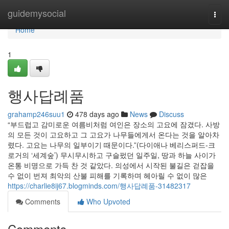
Home
guidemysocial
Togg
navi
Home
1
행사답례품
grahamp246suu1
478 days ago
News
Discuss
“부드럽고 감미로운 여름비처럼 여인은 장소의 고요에 잠겼다. 사방
의 모든 것이 고요하고 그 고요가 나무들에게서 온다는 것을 알아차
렸다. 고요는 나무의 일부이기 때문이다.”(다이애나 베리스퍼드-크
로거의 ‘세계숲’) 무시무시하고 구슬펐던 일주일, 땅과 하늘 사이가
온통 비명으로 가득 찬 것 같았다. 의성에서 시작된 불길은 걷잡을
수 없이 번져 최악의 산불 피해를 기록하며 헤아릴 수 없이 많은
https://charlie8ij67.blogminds.com/행사답례품-31482317
Comments
Who Upvoted
Comments