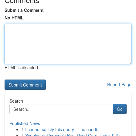
Submit a Comment
No HTML
HTML is disabled
Report Page
Search
Go
Published News
1
I cannot satisfy this query . The condi...
1
Scoping out Fresno's Best Used Cars Under $15k