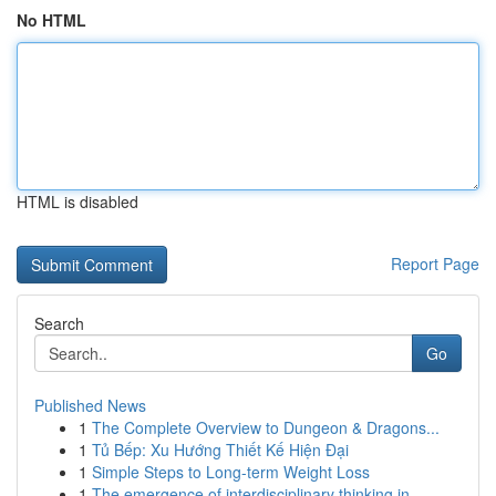
No HTML
HTML is disabled
Report Page
Search
Go
Published News
1
The Complete Overview to Dungeon & Dragons...
1
Tủ Bếp: Xu Hướng Thiết Kế Hiện Đại
1
Simple Steps to Long-term Weight Loss
1
The emergence of interdisciplinary thinking in ...