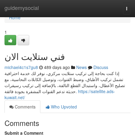
Home
guidemysocial
Togg
navi
Home
1
فني ستلايت الان
michael4c1s7gu8
489 days ago
News
Discuss
إذا كنت بحاجة إلى تركيب ستلايت مركزي، نوفر لك خدمة احترافية
تشمل تركيب الأطباق، وضبط القنوات، وتوصيل الكابلات النحاسية، مع
تصليح الأعطال، واستبدال القطع التالفة، بالإضافة إلى تركيب رسيفرات
حديثة تدعم القنوات المشفرة بجودة فائقة.
https://satellite.ads-
kuwait.net/
Comments
Who Upvoted
Comments
Submit a Comment