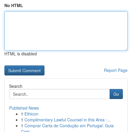
No HTML
HTML is disabled
Report Page
Search
Go
Published News
1
Ethicon
1
Complimentary Lawful Counsel in this Area :...
1
Comprar Carta de Condução em Portugal: Guia
Com...