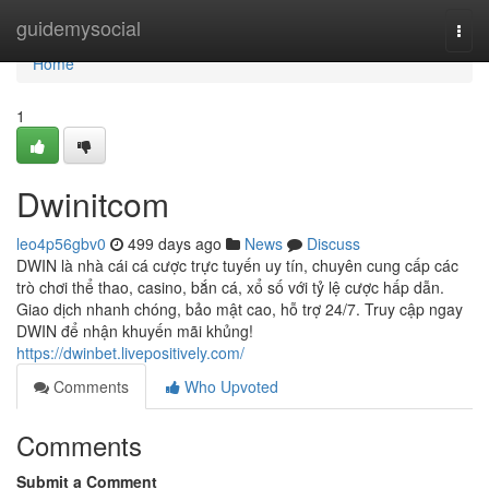
Home
guidemysocial
Togg
navi
Home
1
Dwinitcom
leo4p56gbv0
499 days ago
News
Discuss
DWIN là nhà cái cá cược trực tuyến uy tín, chuyên cung cấp các
trò chơi thể thao, casino, bắn cá, xổ số với tỷ lệ cược hấp dẫn.
Giao dịch nhanh chóng, bảo mật cao, hỗ trợ 24/7. Truy cập ngay
DWIN để nhận khuyến mãi khủng!
https://dwinbet.livepositively.com/
Comments
Who Upvoted
Comments
Submit a Comment