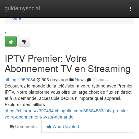
Home
guidemysocial
Togg
navi
Home
1
IPTV Premier: Votre
Abonnement TV en Streaming
albiegizi952084
503 days ago
News
Discuss
Découvrez le monde de la télévision à votre rythme avec Premier
IPTV. Notre plateforme vous offre un large choix de flux en direct
et à la demande, accessible depuis n'importe quel appareil.
Explorez des milliers
https://chiaraniwz397494.vblogetin.com/39604553/iptv-premier-
votre-abonnement-tv-sur-demande
Comments
Who Upvoted