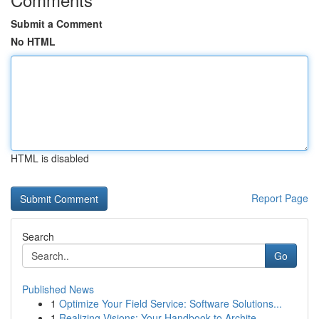
Submit a Comment
No HTML
HTML is disabled
Report Page
Search
Go
Published News
1
Optimize Your Field Service: Software Solutions...
1
Realizing Visions: Your Handbook to Archite...