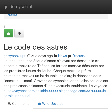
Home
guidemysocial
Togg
navi
Home
1
Le code des astres
garryp887izp6
503 days ago
News
Discuss
Le monument ésotérique d’Amon s’élevait par-dessous le ciel
encore atrabilaire de Thèbes, sa formes massive découpée par
les premières lueurs de l’aube. Chaque matin, le prêtre-
astronome recevait un lot de tablettes d’argile déposées dans
l’enceinte ultimatif. Gravées de symboles formel, elles contenaient
des prédictions éclatants d’une exactitude troublante. La voyance
https://voyanceparsmsfiable90999.blogdosaga.com/33766606/le-
parole-inhabituel
Comments
Who Upvoted