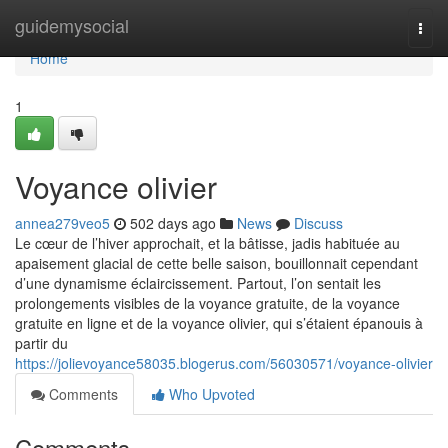
Home
guidemysocial
Togg
navi
Home
1
Voyance olivier
annea279veo5
502 days ago
News
Discuss
Le cœur de l’hiver approchait, et la bâtisse, jadis habituée au
apaisement glacial de cette belle saison, bouillonnait cependant
d’une dynamisme éclaircissement. Partout, l’on sentait les
prolongements visibles de la voyance gratuite, de la voyance
gratuite en ligne et de la voyance olivier, qui s’étaient épanouis à
partir du
https://jolievoyance58035.blogerus.com/56030571/voyance-olivier
Comments
Who Upvoted
Comments