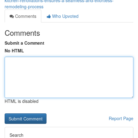
kitchen-renovations-ensures-a-seamless-and-effortless-
remodeling-process
Comments
Who Upvoted
Comments
Submit a Comment
No HTML
HTML is disabled
Report Page
Search