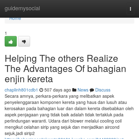
Home
guidemysocial
Togg
navi
Home
1
Helping The others Realize
The Advantages Of bahagian
enjin kereta
chaplinh801cdb1
507 days ago
News
Discuss
Secara amnya, perkara-perkara yang melibatkan aspek
penyelenggaraan komponen kereta yang haus dan lusuh atau
kerosakan pada bahagian luar dan dalam kereta disebabkan oleh
aspek penjagaan yang tidak baik adalah tidak tertakluk pada
perlindungan waranti. Udara dari blower melalui cooling coil
mengikut celahan sirip yang sejuk dan menjadikan aircond
sejuk,jadi sirip2