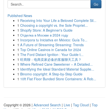
Go
Published News
1
Receiving Into Your Life a Beloved Complete Sil...
1
Choosing a copyright vs. the Sole Propriet...
1
Shopify Store: A Beginner's Guide
1
Отделка в Москве в 2024 году
1
Incorpora tu Iniciativa en México: Guía To...
1
A Future of Streaming Streaming: Trends
1
Top Online Casinos in Canada for 2024
1
The Ford Distant Ignition : Your Guide t...
1
旺商聊：电商卖家必备的客服聊天工具？
1
Where Refined Cane Sweetener – A Detailed...
1
Identifying the Ideal Standard Material Supplie...
1
Binomo copyright: A Step-by-Step Guide
1
10ft Flat Floor Bunded Store Containers: A Rob...
Copyright © 2026 |
Advanced Search
|
Live
|
Tag Cloud
|
Top