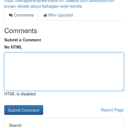
https://bahagianenjinkereta06161.luwebs.com/34469909/not-
known-details-about-bahagian-enjin-kereta
Comments
Who Upvoted
Comments
Submit a Comment
No HTML
HTML is disabled
Report Page
Search