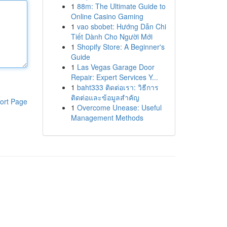
1
88m: The Ultimate Guide to
Online Casino Gaming
1
vao sbobet: Hướng Dẫn Chi
Tiết Dành Cho Người Mới
1
Shopify Store: A Beginner's
Guide
1
Las Vegas Garage Door
Repair: Expert Services Y...
1
baht333 ติดต่อเรา: วิธีการ
ติดต่อและข้อมูลสำคัญ
ort Page
1
Overcome Unease: Useful
Management Methods