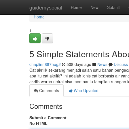
Home
guidemysocial
Home
New
Submit
Home
1
5 Simple Statements Abo
chaplinn887hug2
508 days ago
News
Discuss
Cat akrilik sekarang menjadi salah satu bahan pengeca
apa itu cat akrilik? Ini adalah jenis cat berbasis air 
akrilik warna netral bisa membantu tampilan ruangan 
Comments
Who Upvoted
Comments
Submit a Comment
No HTML