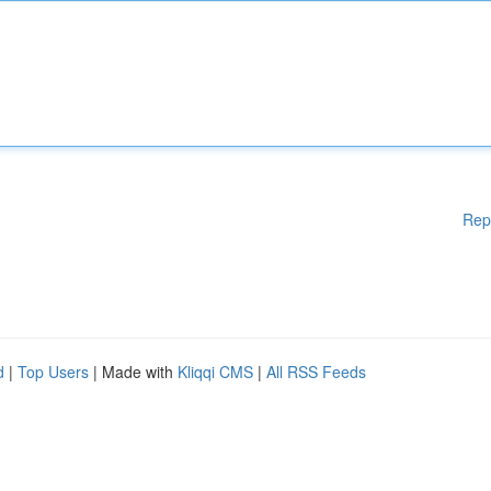
Rep
d
|
Top Users
| Made with
Kliqqi CMS
|
All RSS Feeds