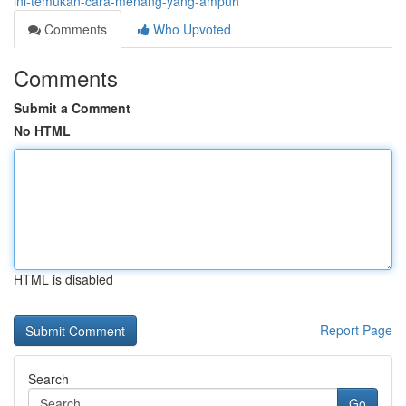
ini-temukan-cara-menang-yang-ampuh
Comments
Who Upvoted
Comments
Submit a Comment
No HTML
HTML is disabled
Report Page
Search
Go