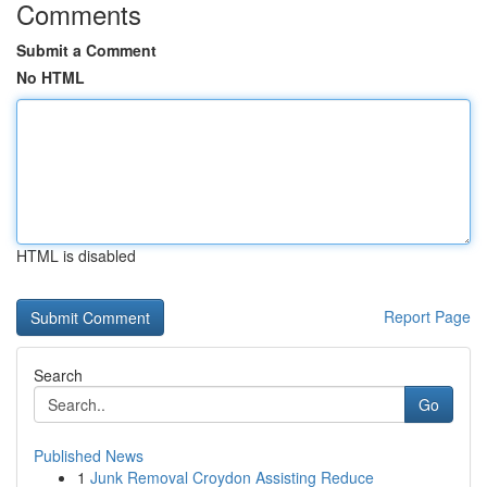
Comments
Submit a Comment
No HTML
HTML is disabled
Report Page
Search
Go
Published News
1
Junk Removal Croydon Assisting Reduce