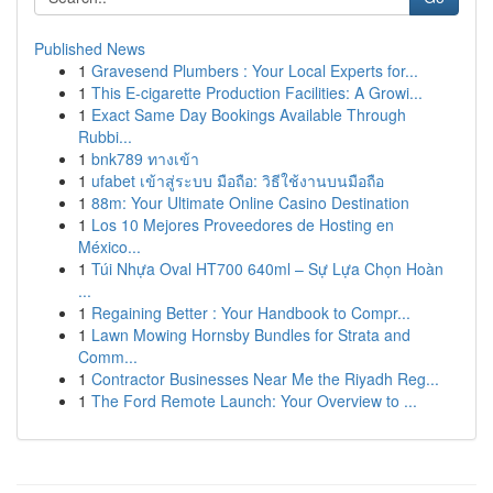
Published News
1
Gravesend Plumbers : Your Local Experts for...
1
This E-cigarette Production Facilities: A Growi...
1
Exact Same Day Bookings Available Through
Rubbi...
1
bnk789 ทางเข้า
1
ufabet เข้าสู่ระบบ มือถือ: วิธีใช้งานบนมือถือ
1
88m: Your Ultimate Online Casino Destination
1
Los 10 Mejores Proveedores de Hosting en
México...
1
Túi Nhựa Oval HT700 640ml – Sự Lựa Chọn Hoàn
...
1
Regaining Better : Your Handbook to Compr...
1
Lawn Mowing Hornsby Bundles for Strata and
Comm...
1
Contractor Businesses Near Me the Riyadh Reg...
1
The Ford Remote Launch: Your Overview to ...