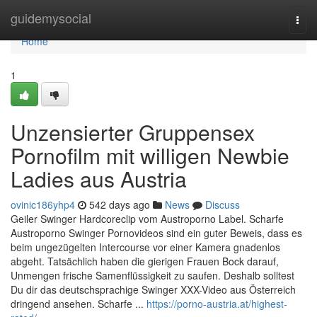
Home
guidemysocial
Togg
navi
Home
1
Unzensierter Gruppensex
Pornofilm mit willigen Newbie
Ladies aus Austria
ovinic186yhp4
542 days ago
News
Discuss
Geiler Swinger Hardcoreclip vom Austroporno Label. Scharfe
Austroporno Swinger Pornovideos sind ein guter Beweis, dass es
beim ungezügelten Intercourse vor einer Kamera gnadenlos
abgeht. Tatsächlich haben die gierigen Frauen Bock darauf,
Unmengen frische Samenflüssigkeit zu saufen. Deshalb solltest
Du dir das deutschsprachige Swinger XXX-Video aus Österreich
dringend ansehen. Scharfe ...
https://porno-austria.at/highest-