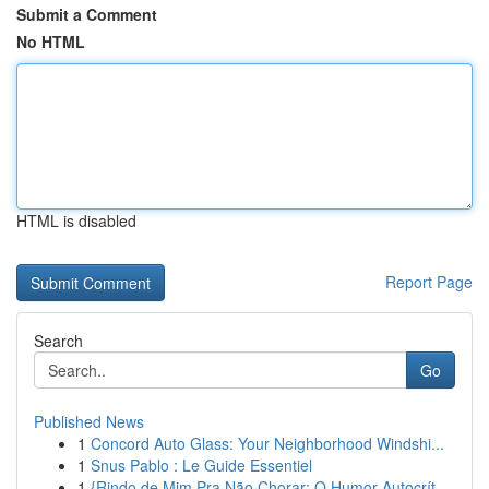
Submit a Comment
No HTML
HTML is disabled
Report Page
Search
Go
Published News
1
Concord Auto Glass: Your Neighborhood Windshi...
1
Snus Pablo : Le Guide Essentiel
1
{Rindo de Mim Pra Não Chorar: O Humor Autocrít...