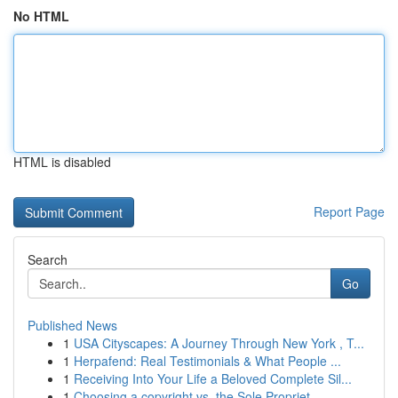
No HTML
HTML is disabled
Report Page
Search
Go
Published News
1
USA Cityscapes: A Journey Through New York , T...
1
Herpafend: Real Testimonials & What People ...
1
Receiving Into Your Life a Beloved Complete Sil...
1
Choosing a copyright vs. the Sole Propriet...