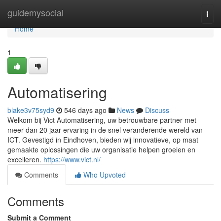
Home
guidemysocial
Togg
navi
Home
1
Automatisering
blake3v75syd9
546 days ago
News
Discuss
Welkom bij Vict Automatisering, uw betrouwbare partner met
meer dan 20 jaar ervaring in de snel veranderende wereld van
ICT. Gevestigd in Eindhoven, bieden wij innovatieve, op maat
gemaakte oplossingen die uw organisatie helpen groeien en
excelleren.
https://www.vict.nl/
Comments
Who Upvoted
Comments
Submit a Comment