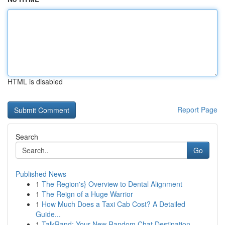
HTML is disabled
Report Page
Search
Go
Published News
1
The Region's} Overview to Dental Alignment
1
The Reign of a Huge Warrior
1
How Much Does a Taxi Cab Cost? A Detailed
Guide...
1
TalkRand: Your New Random Chat Destination