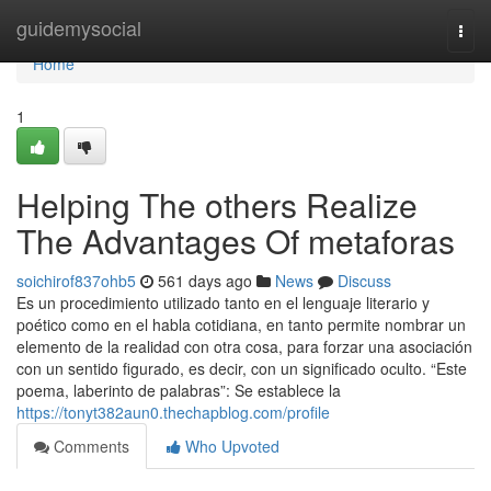
Home
guidemysocial
Togg
navi
Home
1
Helping The others Realize
The Advantages Of metaforas
soichirof837ohb5
561 days ago
News
Discuss
Es un procedimiento utilizado tanto en el lenguaje literario y
poético como en el habla cotidiana, en tanto permite nombrar un
elemento de la realidad con otra cosa, para forzar una asociación
con un sentido figurado, es decir, con un significado oculto. “Este
poema, laberinto de palabras”: Se establece la
https://tonyt382aun0.thechapblog.com/profile
Comments
Who Upvoted