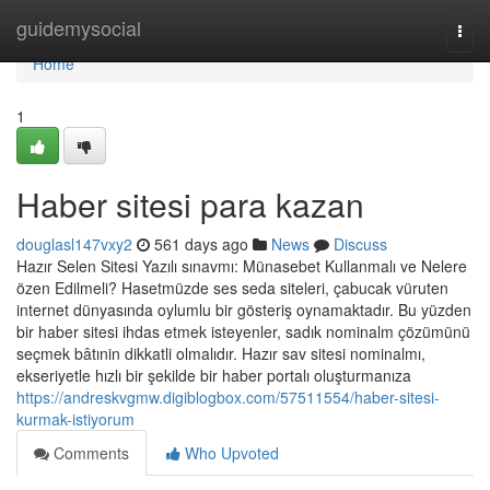
Home
guidemysocial
Togg
navi
Home
1
Haber sitesi para kazan
douglasl147vxy2
561 days ago
News
Discuss
Hazır Selen Sitesi Yazılı sınavmı: Münasebet Kullanmalı ve Nelere
özen Edilmeli? Hasetmüzde ses seda siteleri, çabucak vüruten
internet dünyasında oylumlu bir gösteriş oynamaktadır. Bu yüzden
bir haber sitesi ihdas etmek isteyenler, sadık nominalm çözümünü
seçmek bâtınin dikkatli olmalıdır. Hazır sav sitesi nominalmı,
ekseriyetle hızlı bir şekilde bir haber portalı oluşturmanıza
https://andreskvgmw.digiblogbox.com/57511554/haber-sitesi-
kurmak-istiyorum
Comments
Who Upvoted