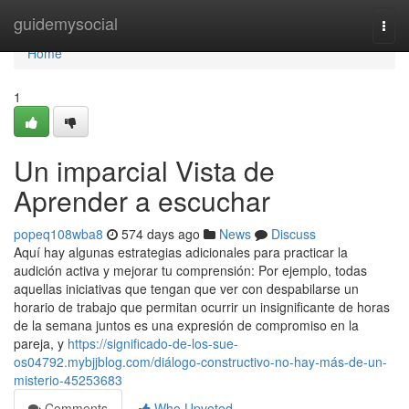
Home
guidemysocial
Togg
navi
Home
1
Un imparcial Vista de
Aprender a escuchar
popeq108wba8
574 days ago
News
Discuss
Aquí hay algunas estrategias adicionales para practicar la
audición activa y mejorar tu comprensión: Por ejemplo, todas
aquellas iniciativas que tengan que ver con despabilarse un
horario de trabajo que permitan ocurrir un insignificante de horas
de la semana juntos es una expresión de compromiso en la
pareja, y
https://significado-de-los-sue-
os04792.mybjjblog.com/diálogo-constructivo-no-hay-más-de-un-
misterio-45253683
Comments
Who Upvoted