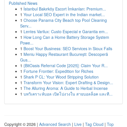
Published News
1
İstanbul Bakırköy Escort İmkanları: Premium...
1
Your Local SEO Expert in the Indian market...
1
Choose Panama City Beach top Pool Cleaning
Serv...
1
Lentes Varilux: Custo Especial e Garantia em...
1
How Long Can a Home Battery Storage System
Powe...
1
Boost Your Business: SEO Services in Sioux Falls
1
Meniu Happy Restaurant București: Descoperă
Gus...
1
{BitOasis Referral Code [2025]: Claim Your R...
1
Fortune Frontier: Expedition for Riches
1
Shark P CL: Your Wood Stripping Solution
1
Transform Your Vision: Expert Drafting & Design...
1
The Alluring Aroma: A Guide to Herbal Incense
1
บทวิเคราะห์บอล เปิดโปงวงใน สายบอลล็อค และที...
Copyright © 2026 |
Advanced Search
|
Live
|
Tag Cloud
|
Top