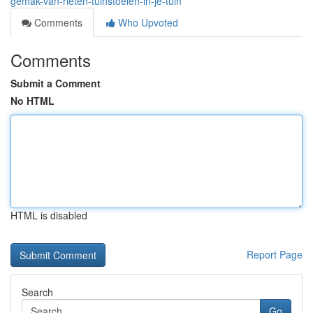
gemak-van-rieten-tuinstoelen-in-je-tuin
Comments
Who Upvoted
Comments
Submit a Comment
No HTML
HTML is disabled
Report Page
Search
Go