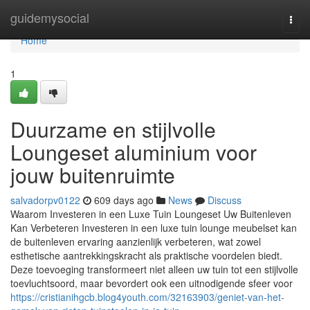
Home
guidemysocial
Togg
navi
Home
1
Duurzame en stijlvolle
Loungeset aluminium voor
jouw buitenruimte
salvadorpv0122
609 days ago
News
Discuss
Waarom Investeren in een Luxe Tuin Loungeset Uw Buitenleven
Kan Verbeteren Investeren in een luxe tuin lounge meubelset kan
de buitenleven ervaring aanzienlijk verbeteren, wat zowel
esthetische aantrekkingskracht als praktische voordelen biedt.
Deze toevoeging transformeert niet alleen uw tuin tot een stijlvolle
toevluchtsoord, maar bevordert ook een uitnodigende sfeer voor
https://cristianihgcb.blog4youth.com/32163903/geniet-van-het-