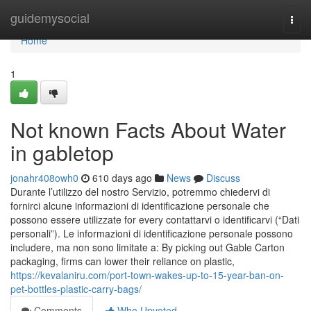
Home
guidemysocial
Togg
navi
Home
1
Not known Facts About Water
in gabletop
jonahr408owh0
610 days ago
News
Discuss
Durante l’utilizzo del nostro Servizio, potremmo chiedervi di
fornirci alcune informazioni di identificazione personale che
possono essere utilizzate for every contattarvi o identificarvi (“Dati
personali”). Le informazioni di identificazione personale possono
includere, ma non sono limitate a: By picking out Gable Carton
packaging, firms can lower their reliance on plastic,
https://kevalaniru.com/port-town-wakes-up-to-15-year-ban-on-
pet-bottles-plastic-carry-bags/
Comments
Who Upvoted