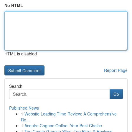
No HTML
HTML is disabled
Report Page
Search
Go
Published News
1
Website Loading Time Review: A Comprehensive
Re...
1
Acquire Cognac Online: Your Best Choice
1
Top Crypto Gaming Sites: Top Picks & Reviews