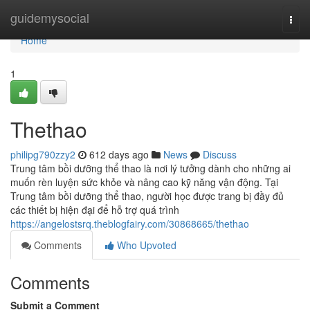
Home
guidemysocial
Togg
navi
Home
1
Thethao
philipg790zzy2
612 days ago
News
Discuss
Trung tâm bồi dưỡng thể thao là nơi lý tưởng dành cho những ai
muốn rèn luyện sức khỏe và nâng cao kỹ năng vận động. Tại
Trung tâm bồi dưỡng thể thao, người học được trang bị đầy đủ
các thiết bị hiện đại để hỗ trợ quá trình
https://angelostsrq.theblogfairy.com/30868665/thethao
Comments
Who Upvoted
Comments
Submit a Comment