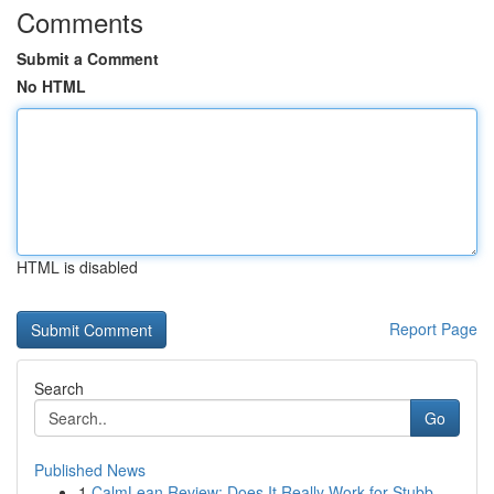
Comments
Submit a Comment
No HTML
HTML is disabled
Report Page
Search
Go
Published News
1
CalmLean Review: Does It Really Work for Stubb...