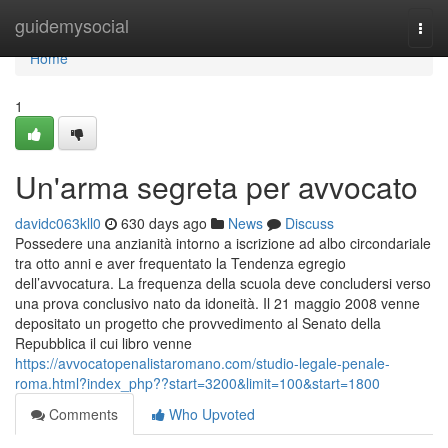
Home
guidemysocial
Togg
navi
Home
1
Un'arma segreta per avvocato
davidc063kll0
630 days ago
News
Discuss
Possedere una anzianità intorno a iscrizione ad albo circondariale
tra otto anni e aver frequentato la Tendenza egregio
dell’avvocatura. La frequenza della scuola deve concludersi verso
una prova conclusivo nato da idoneità. Il 21 maggio 2008 venne
depositato un progetto che provvedimento al Senato della
Repubblica il cui libro venne
https://avvocatopenalistaromano.com/studio-legale-penale-
roma.html?index_php??start=3200&limit=100&start=1800
Comments
Who Upvoted