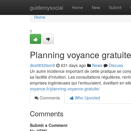
Home
guidemysocial
Home
New
Submit
Home
1
Planning voyance gratuit
dicet832tem9
631 days ago
News
Discuss
Un autre incidence important de cette pratique se com
sa facilité d’intuition. Les consultations régulières, ren
emprises ingénieuses qui l'entouraient, éveillant en e
voyance.fr/planning-voyance-gratuite/
Comments
Who Upvoted
Comments
Submit a Comment