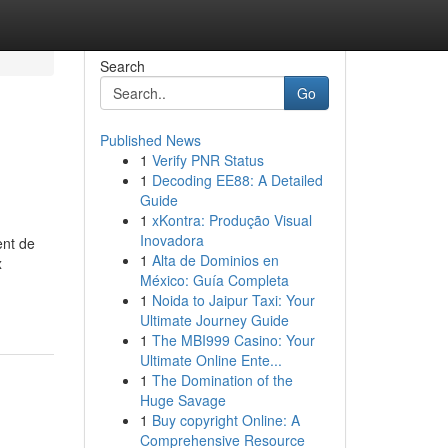
Search
Go
Published News
1
Verify PNR Status
1
Decoding EE88: A Detailed
Guide
1
xKontra: Produção Visual
Inovadora
ent de
1
Alta de Dominios en
x
México: Guía Completa
1
Noida to Jaipur Taxi: Your
Ultimate Journey Guide
1
The MBI999 Casino: Your
Ultimate Online Ente...
1
The Domination of the
Huge Savage
1
Buy copyright Online: A
Comprehensive Resource