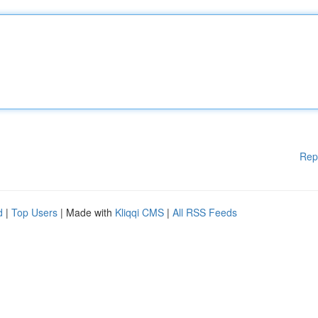
Rep
d
|
Top Users
| Made with
Kliqqi CMS
|
All RSS Feeds